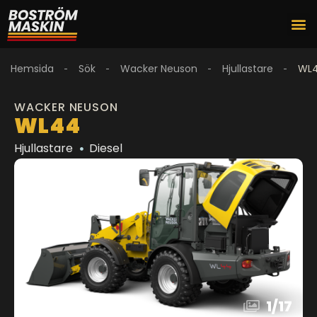
Hemsida
Sök
Wacker Neuson
Hjullastare
WL
WACKER NEUSON
WL44
Hjullastare
Diesel
1
/
17