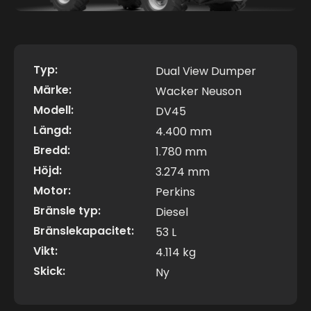
Typ:
Dual View Dumper
Märke:
Wacker Neuson
Modell:
DV45
Längd:
4.400 mm
Bredd:
1.780 mm
Höjd:
3.274 mm
Motor:
Perkins
Bränsle typ:
Diesel
Bränslekapacitet:
53 L
Vikt:
4.114 kg
Skick:
Ny