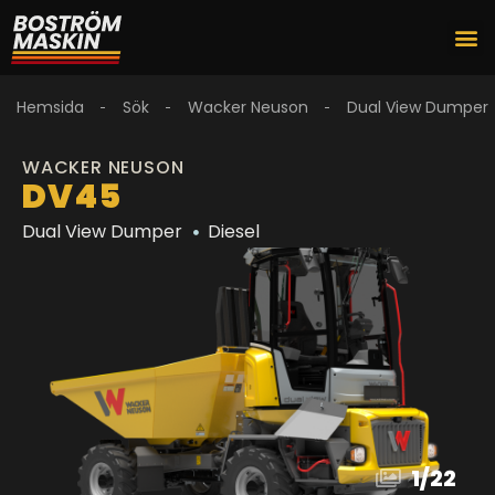
Hemsida
Sök
Wacker Neuson
Dual View Dumper
WACKER NEUSON
DV45
Dual View Dumper
Diesel
1
/
22