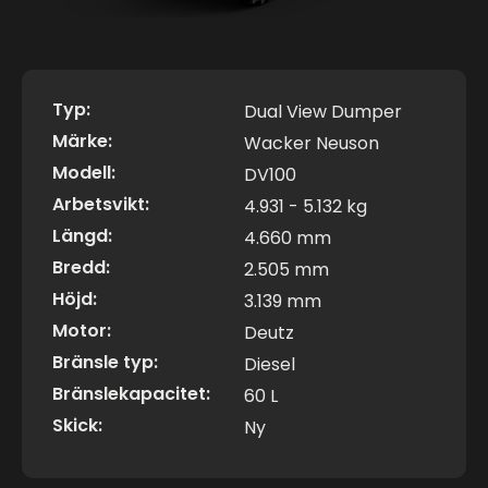
Typ:
Dual View Dumper
Märke:
Wacker Neuson
Modell:
DV100
Arbetsvikt:
4.931 - 5.132 kg
Längd:
4.660 mm
Bredd:
2.505 mm
Höjd:
3.139 mm
Motor:
Deutz
Bränsle typ:
Diesel
Bränslekapacitet:
60 L
Skick:
Ny