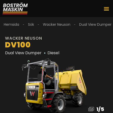
Hemsida
Sök
Wacker Neuson
Dual View Dumper
WACKER NEUSON
DV100
Dual View Dumper
Diesel
1
/
5