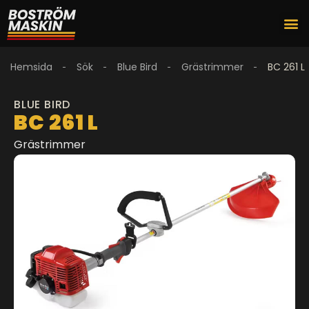
Hemsida
Sök
Blue Bird
Grästrimmer
BC 261 L
BLUE BIRD
BC 261 L
Grästrimmer
1
/
1