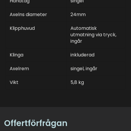
Handtag
singel
Axelns diameter
24mm
Klipphuvud
Automatisk
utmatning via tryck,
ingår
Klinga
inkluderad
Axelrem
singel, ingår
Vikt
5,8 kg
Offertförfrågan