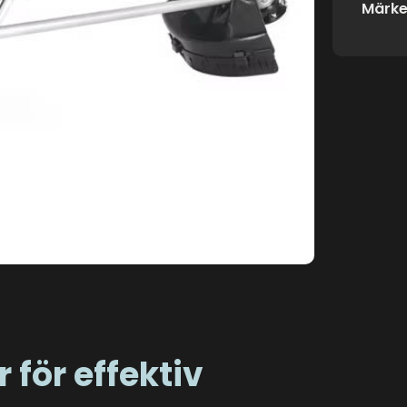
Märke
1
/
1
 för effektiv