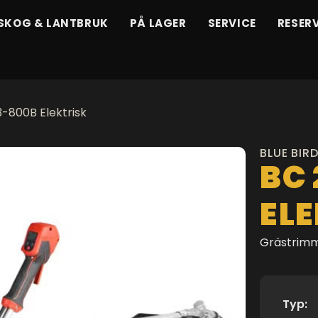
SKOG & LANTBRUK
PÅ LAGER
SERVICE
RESER
-800B Elektrisk
BLUE BIR
BC
EL
Grästrim
Typ: