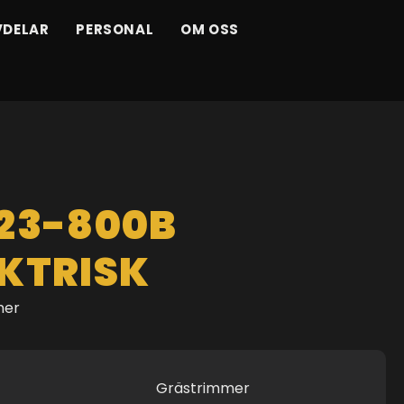
VDELAR
PERSONAL
OM OSS
D
 23-800B
EKTRISK
mer
Grästrimmer