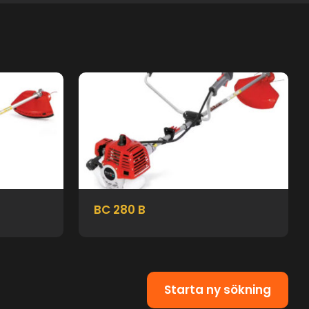
BC 280 B
Starta ny sökning