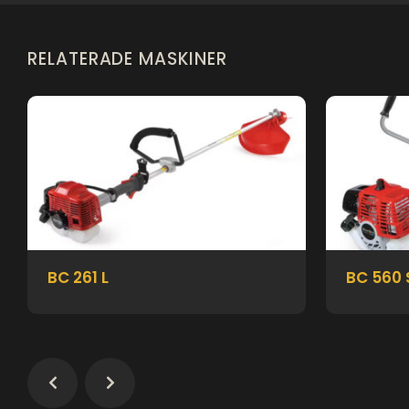
RELATERADE MASKINER
BC 261 L
BC 560 