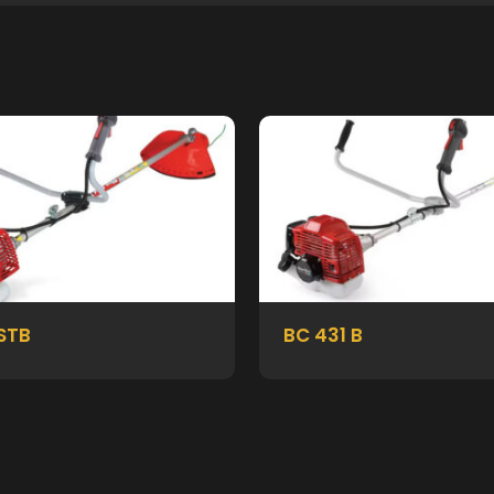
STB
BC 431 B