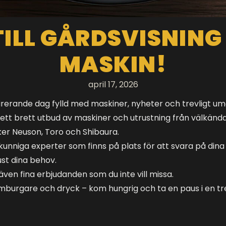
ILL GÅRDSVISNING
MASKIN!
april 17, 2026
inspirerande dag fylld med maskiner, nyheter och trevligt 
 ett brett utbud av maskiner och utrustning från välkän
er Neuson, Toro och Shibaura.
kunniga experter som finns på plats för att svara på dina
just dina behov.
ven fina erbjudanden som du inte vill missa.
amburgare och dryck – kom hungrig och ta en paus i en trev