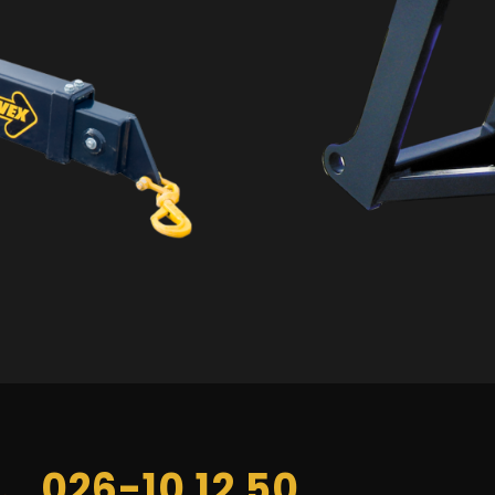
R
026-10 12 50