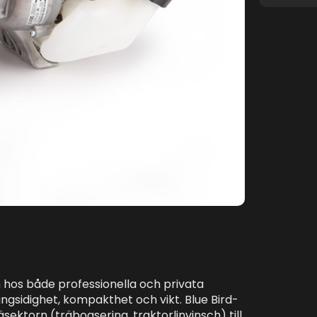
1
/
1
 hos både professionella och privata
ngsidighet, kompakthet och vikt. Blue Bird-
ektorn (träbogsering, traktorlinvinsch) till