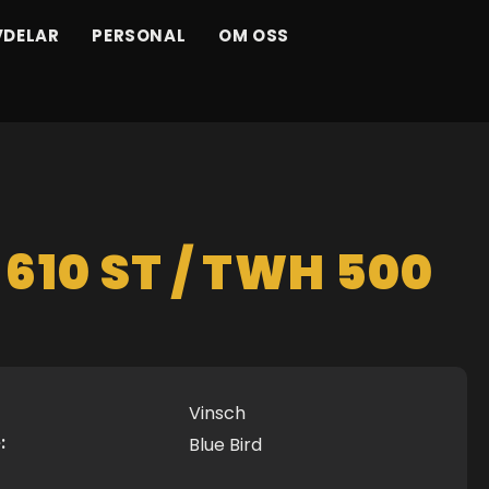
VDELAR
PERSONAL
OM OSS
D
610 ST / TWH 500
Vinsch
:
Blue Bird