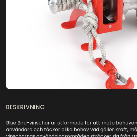
BESKRIVNING
Blue Bird-vinschar är utformade för att möta behoven
användare och täcker olika behov vad gäller kraft, må
vinscharnas användningsområden sträcker sig från träs