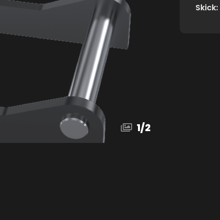
Skick:
1
/
2