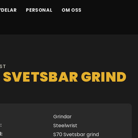
VDELAR
PERSONAL
OM OSS
ST
0 SVETSBAR GRIND
Grindar
:
Steelwrist
l:
S70 Svetsbar grind