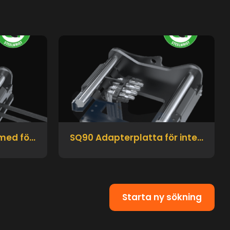
SQ90 Adapterplatta med fördelningsblock
SQ90 Adapterplatta för intern slangdragning
Starta ny sökning