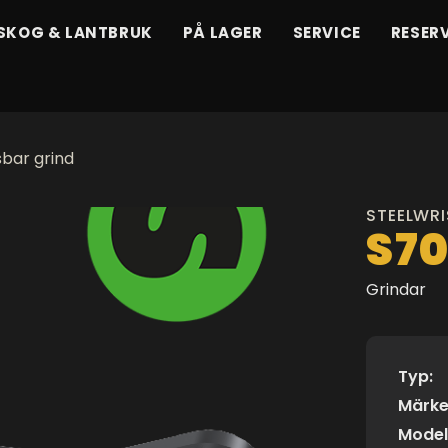
SKOG & LANTBRUK
PÅ LAGER
SERVICE
RESER
bar grind
STEELWRI
S7
Grindar
Typ:
Märke
Model