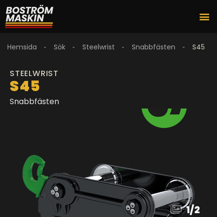
Hemsida
Sök
Steelwrist
Snabbfästen
S45
STEELWRIST
S45
Snabbfästen
1
/
2