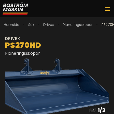
Hemsida
Sök
Drivex
Planeringsskopor
PS270
DRIVEX
PS270HD
Planeringsskopor
1
/
3