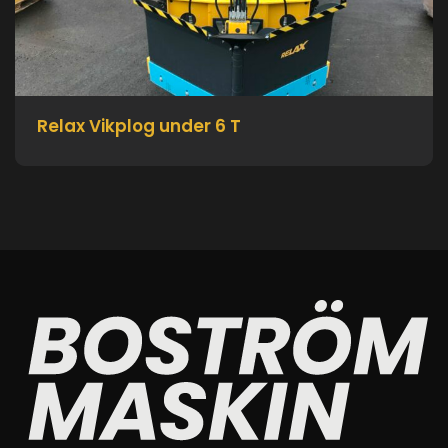
Relax Vikplog under 6 T