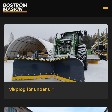
Vikplog för under 6 T