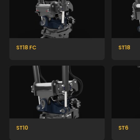
ST18 FC
ST18
ST10
ST6