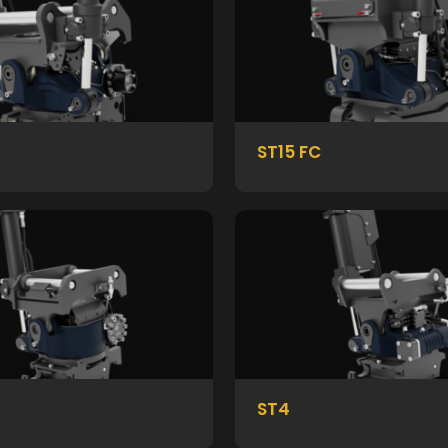
ST15 FC
ST4