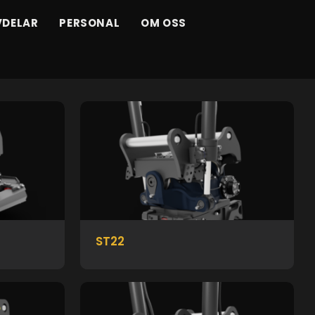
VDELAR
PERSONAL
OM OSS
ST22