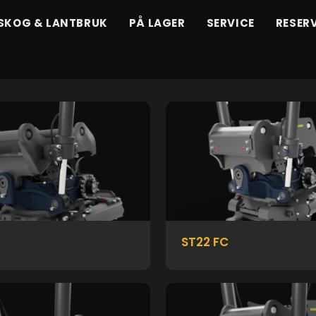
SKOG & LANTBRUK
PÅ LAGER
SERVICE
RESER
ST22 FC