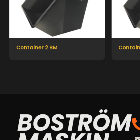
Container 2 BM
Contain